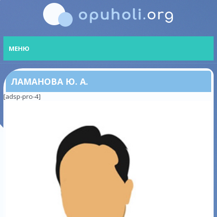
МЕНЮ
ЛАМАНОВА Ю. А.
[adsp-pro-4]