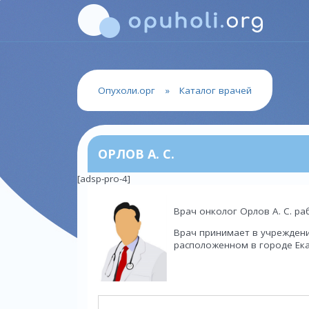
Опухоли.орг
»
Каталог врачей
ОРЛОВ А. С.
[adsp-pro-4]
Врач онколог Орлов А. С. ра
Врач принимает в учреждени
расположенном в городе Екат