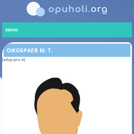
МЕНЮ
ОЖОБРАЕВ М. Т.
[adsp-pro-4]