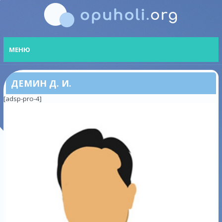
МЕНЮ
ДЕМИН Д. И.
[adsp-pro-4]