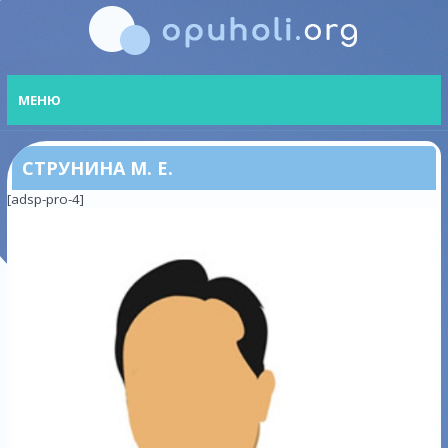
МЕНЮ
СТРУНИНА М. Е.
[adsp-pro-4]