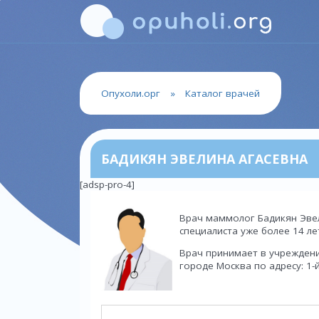
Опухоли.орг
»
Каталог врачей
БАДИКЯН ЭВЕЛИНА АГАСЕВНА
[adsp-pro-4]
Врач маммолог Бадикян Эвел
специалиста уже более 14 ле
Врач принимает в учрежден
городе Москва по адресу: 1-й