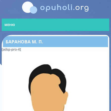
МЕНЮ
БАРАНОВА М. П.
[adsp-pro-4]