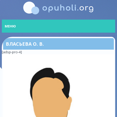
МЕНЮ
ВЛАСЬЕВА О. В.
[adsp-pro-4]