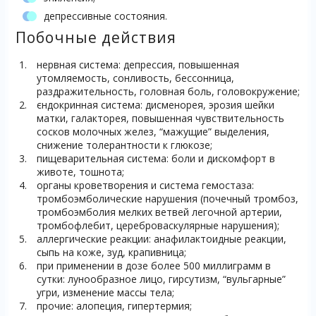
депрессивные состояния.
Побочные действия
нервная система: депрессия, повышенная
утомляемость, сонливость, бессонница,
раздражительность, головная боль, головокружение;
єндокринная система: дисменорея, эрозия шейки
матки, галакторея, повышенная чувствительность
сосков молочных желез, “мажущие” выделения,
снижение толерантности к глюкозе;
пищеварительная система: боли и дискомфорт в
животе, тошнота;
органы кроветворения и система гемостаза:
тромбоэмболические нарушения (почечный тромбоз,
тромбоэмболия мелких ветвей легочной артерии,
тромбофлебит, цереброваскулярные нарушения);
аллергические реакции: анафилактоидные реакции,
сыпь на коже, зуд, крапивница;
при применении в дозе более 500 миллиграмм в
сутки: лунообразное лицо, гирсутизм, “вульгарные”
угри, изменение массы тела;
прочие: алопеция, гипертермия;