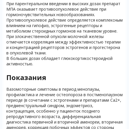
При парентеральном введении в высоких дозах препарат
МПА оказывает противоопухолевое действие при
гормоночувствительных новообразованиях.
Противоопухолевое действие определяется комплексным
влиянием на гипофиз, эстрогенные рецепторы и
метаболизм стероидных гормонов на тканевом уровне.
При злокачественной опухоли молочной железы
отмечается корреляция между эффективностью терапии
и концентрацией рецепторов эстрогенов и прогестерона
в опухолевой ткани.
В больших дозах обладает глюкокортикостероидной
активностью.
Показания
Вазомоторные симптомы в период менопаузы,
профилактика и лечение остеопороза в постменопаузном
периоде (в сочетании с эстрогенами и препаратами Ca2+,
предменструальный синдром, эндометриоз,
контрацепция, особенно у пациенток позднего
репродуктивного возраста, дифференциальная
диагностика первичной и вторичной аменореи, вторичная
аменорея, коррекция побочных эффектов со стороны