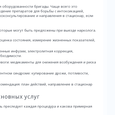
 и оборудованности бригады. Чаще всего это
едение препаратов для борьбы с интоксикацией,
хоконсультирование и направления в стационар, если
которые могут быть предложены при выезде нарколога.
 оценка состояния, измерение жизненных показателей,
енные инфузии, электролитная коррекция,
бходимости.
евоги: медикаменты для снижения возбуждения и риска
ентном синдроме: купирование дрожи, потливости,
мендация: план действий, направление в стационар
сновных услуг
ль преследует каждая процедура и какова примерная