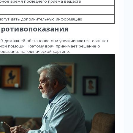
рное время последнего приёма веществ
 могут дать дополнительную информацию
 противопоказания
 В домашней обстановке они увеличиваются, если нет
енной помощи. Поэтому врач принимает решение о
овываясь на клинической картине.