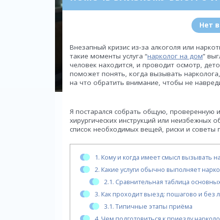
Нет 
Внезапный кризис из‑за алкоголя или наркот
такие моменты услуга “
нарколог на дом
” выг
человек находится, и проводит осмотр, дето
поможет понять, когда вызывать нарколога, 
на что обратить внимание, чтобы не навреди
Я постарался собрать общую, проверенную 
хирургических инструкций или неизбежных об
список необходимых вещей, риски и советы 
1.
Кому и когда имеет смысл вызывать н
2.
Какие услуги обычно выполняет нарко
2.1.
Сравнительная таблица основных
3.
Как проходит выезд: пошагово и без 
3.1.
Типичные этапы приёма
4.
Чем подготовиться к приезду нарколог