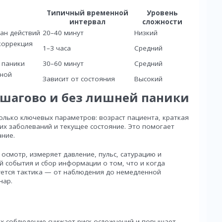
Типичный временной
Уровень
интервал
сложности
лан действий
20–40 минут
Низкий
коррекция
1–3 часа
Средний
 паники
30–60 минут
Средний
ной
Зависит от состояния
Высокий
ошагово и без лишней паники
олько ключевых параметров: возраст пациента, краткая
их заболеваний и текущее состояние. Это помогает
ние.
осмотр, измеряет давление, пульс, сатурацию и
й события и сбор информации о том, что и когда
уется тактика — от наблюдения до немедленной
нар.
их соблюдение снижает риск осложнений и повышает