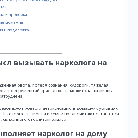
ния
ии и проверка
вые моменты
ия и поддержка
ысл вызывать нарколога на
аженная рвота, потеря сознания, судороги, тяжелая
есь своевременный приезд врача может спасти жизнь,
затруднена.
безопасно провести детоксикацию в домашних условиях
 Некоторые пациенты и семьи предпочитают оставаться
, связанного с госпитализацией.
ыполняет нарколог на дому