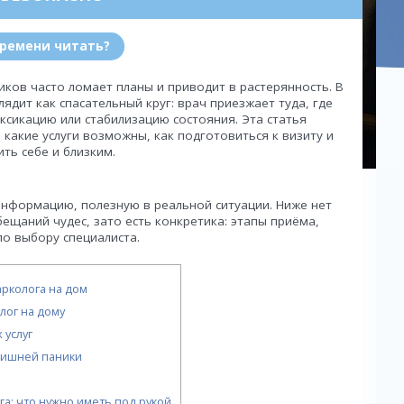
времени читать?
иков часто ломает планы и приводит в растерянность. В
лядит как спасательный круг: врач приезжает туда, где
ксикацию или стабилизацию состояния. Эта статья
какие услуги возможны, как подготовиться к визиту и
ть себе и близким.
информацию, полезную в реальной ситуации. Ниже нет
ещаний чудес, зато есть конкретика: этапы приёма,
по выбору специалиста.
арколога на дом
лог на дому
 услуг
лишней паники
а: что нужно иметь под рукой