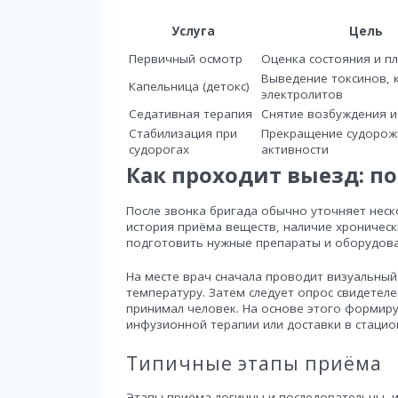
Услуга
Цель
Первичный осмотр
Оценка состояния и п
Выведение токсинов, 
Капельница (детокс)
электролитов
Седативная терапия
Снятие возбуждения и
Стабилизация при
Прекращение судорож
судорогах
активности
Как проходит выезд: п
После звонка бригада обычно уточняет неск
история приёма веществ, наличие хроническ
подготовить нужные препараты и оборудова
На месте врач сначала проводит визуальный 
температуру. Затем следует опрос свидетеле
принимал человек. На основе этого формир
инфузионной терапии или доставки в стацио
Типичные этапы приёма
Этапы приёма логичны и последовательны, 