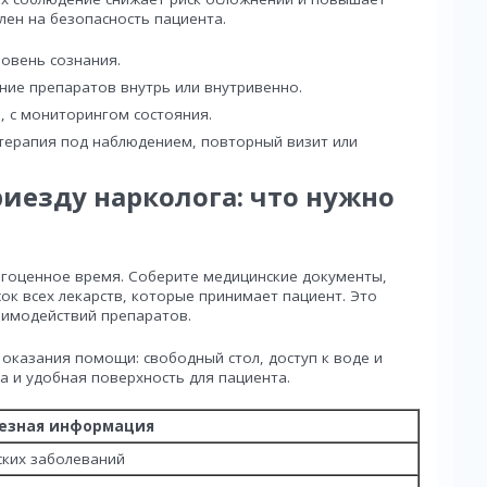
ен на безопасность пациента.
овень сознания.
ние препаратов внутрь или внутривенно.
, с мониторингом состояния.
терапия под наблюдением, повторный визит или
риезду нарколога: что нужно
агоценное время. Соберите медицинские документы,
сок всех лекарств, которые принимает пациент. Это
аимодействий препаратов.
 оказания помощи: свободный стол, доступ к воде и
а и удобная поверхность для пациента.
езная информация
ских заболеваний