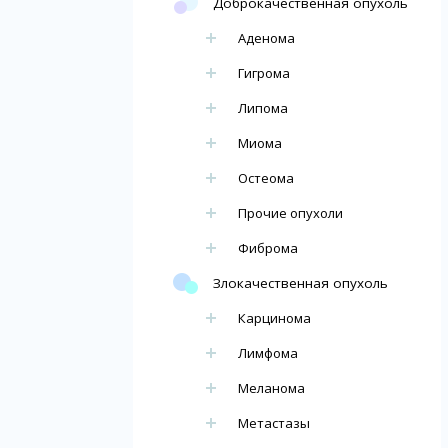
Доброкачественная опухоль
Аденома
Гигрома
Липома
Миома
Остеома
Прочие опухоли
Фиброма
Злокачественная опухоль
Карцинома
Лимфома
Меланома
Метастазы