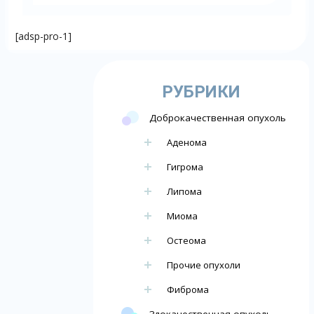
[adsp-pro-1]
РУБРИКИ
Доброкачественная опухоль
Аденома
Гигрома
Липома
Миома
Остеома
Прочие опухоли
Фиброма
Злокачественная опухоль