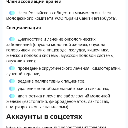
Член ассоциаций врачей
Член Российского общества маммологов. Член
молодежного комитета РОО “Врачи Санкт-Петербурга”.
Специализация
Диагностика и лечение онкологических
заболеваний (опухоли молочной железы, опухоли
головы-шеи, легких, пищевода, желудка, кишечника,
женской половой системы, мужской половой системы,
опухоли кожи);
проведение хирургического лечения, химиотерапии,
лучевой терапии;
ведение паллиативных пациентов;
удаление новообразований кожи и слизистых;
диагностика и лечение заболеваний молочной
железы (мастопатия, фиброаденоматоз, лактостаз,
внутрипротоковые папилломы).
Аккаунты в соцсетях
https://plus.google.com/u/9/108209730564770862596