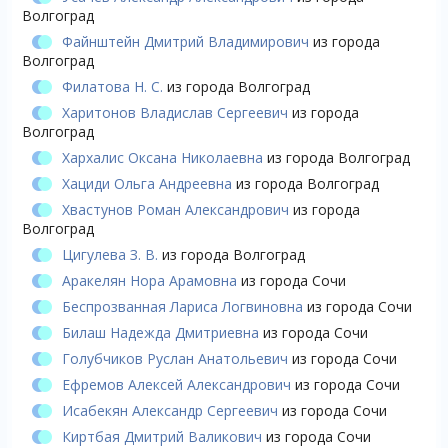
Волгоград
Файнштейн Дмитрий Владимирович
из города
Волгоград
Филатова Н. С.
из города Волгоград
Харитонов Владислав Сергеевич
из города
Волгоград
Хархалис Оксана Николаевна
из города Волгоград
Хациди Ольга Андреевна
из города Волгоград
Хвастунов Роман Александрович
из города
Волгоград
Цигулева З. В.
из города Волгоград
Аракелян Нора Арамовна
из города Сочи
Беспрозванная Лариса Логвиновна
из города Сочи
Билаш Надежда Дмитриевна
из города Сочи
Голубчиков Руслан Анатольевич
из города Сочи
Ефремов Алексей Александрович
из города Сочи
Исабекян Александр Сергеевич
из города Сочи
Киртбая Дмитрий Валикович
из города Сочи