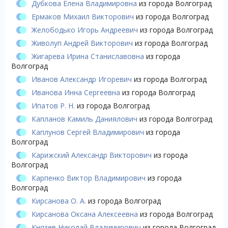
Дубкова Елена Владимировна
из города Волгоград
Ермаков Михаил Викторович
из города Волгоград
Желободько Игорь Андреевич
из города Волгоград
Живолуп Андрей Викторович
из города Волгоград
Жигарева Ирина Станиславовна
из города
Волгоград
Иванов Александр Игоревич
из города Волгоград
Иванова Инна Сергеевна
из города Волгоград
Ипатов Р. Н.
из города Волгоград
Капланов Камиль Даниялович
из города Волгоград
Каплунов Сергей Владимирович
из города
Волгоград
Карижский Александр Викторович
из города
Волгоград
Карпенко Виктор Владимирович
из города
Волгоград
Кирсанова О. А.
из города Волгоград
Кирсанова Оксана Алексеевна
из города Волгоград
Князев Николай Владимирович
из города Волгоград