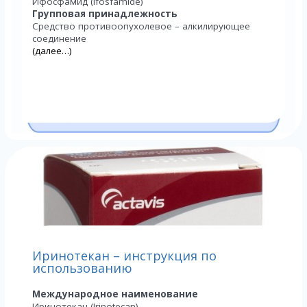
Ифосфамид (Ifosfamide)
Групповая принадлежность
Средство противоопухолевое – алкилирующее
соединение
(далее…)
Иринотекан – инструкция по
использованию
Международное наименование
Иринотекан (Irinotecan)