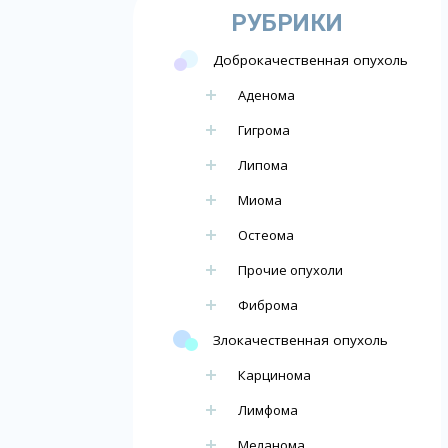
РУБРИКИ
Доброкачественная опухоль
Аденома
Гигрома
Липома
Миома
Остеома
Прочие опухоли
Фиброма
Злокачественная опухоль
Карцинома
Лимфома
Меланома