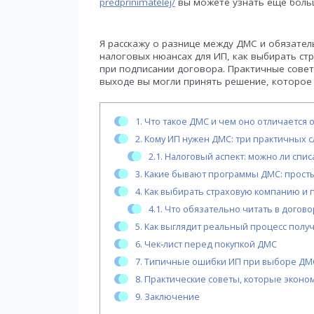
predprinimatelej/
вы можете узнать еще боль
Я расскажу о разнице между ДМС и обязате
налоговых нюансах для ИП, как выбирать ст
при подписании договора. Практичные сове
выходе вы могли принять решение, которое
1.
Что такое ДМС и чем оно отличается 
2.
Кому ИП нужен ДМС: три практичных с
2.1.
Налоговый аспект: можно ли спис
3.
Какие бывают программы ДМС: прост
4.
Как выбирать страховую компанию и 
4.1.
Что обязательно читать в догов
5.
Как выглядит реальный процесс пол
6.
Чек‑лист перед покупкой ДМС
7.
Типичные ошибки ИП при выборе ДМ
8.
Практические советы, которые эконом
9.
Заключение