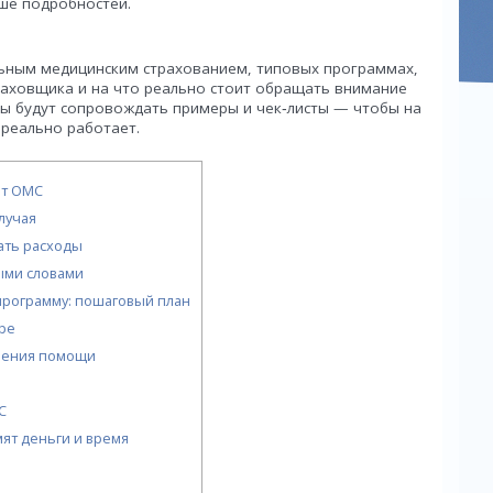
ше подробностей.
льным медицинским страхованием, типовых программах,
раховщика и на что реально стоит обращать внимание
ты будут сопровождать примеры и чек‑листы — чтобы на
 реально работает.
от ОМС
лучая
ать расходы
ыми словами
программу: пошаговый план
оре
учения помощи
С
ят деньги и время