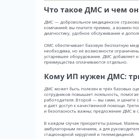
Что такое ДМС и чем о
ДМС — добровольное медицинское страхован
компанией: вы платите премию, а взамен по
диагностику, удобное обслуживание и допо
ОМС обеспечивает базовую бесплатную мед
необходима, но её возможности ограничены
устаревшее оборудование. ДМС добавляет ко
преимущества оплачиваются отдельно.
Кому ИП нужен ДМС: тр
ДМС может быть полезен в трёх базовых сце
сотрудников повышает лояльность, помогае
работодателя. Второй — вы сами, и цените 
и даёт доступ к качественной помощи. Трет
и безопасность важны; предложение ДМС в с
В каждом случае приоритеты разные. Мален
амбулаторным лечением, а для руководителя
стационарной хирургией и телемедициной.