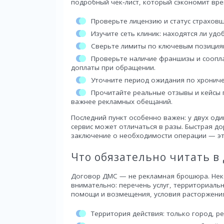
подробный чек‑лист, который сэкономит вре
Проверьте лицензию и статус страховщ
Изучите сеть клиник: находятся ли удо
Сверьте лимиты по ключевым позициям
Проверьте наличие франшизы и соопл
доплаты при обращении.
Уточните период ожидания по хронич
Прочитайте реальные отзывы и кейсы 
важнее рекламных обещаний.
Последний пункт особенно важен: у двух од
сервис может отличаться в разы. Быстрая до
заключение о необходимости операции — это
Что обязательно читать в
Договор ДМС — не рекламная брошюра. Нек
внимательно: перечень услуг, территориаль
помощи и возмещения, условия расторжения
Территория действия: только город, ре