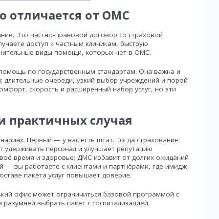
но отличается от ОМС
ие. Это частно‑правовой договор со страховой
лучаете доступ к частным клиникам, быструю
лнительные виды помощи, которых нет в ОМС.
помощь по государственным стандартам. Она важна и
: длительные очереди, узкий выбор учреждений и порой
мфорт, скорость и расширенный набор услуг, но эти
и практичных случая
нариях. Первый — у вас есть штат. Тогда страхование
т удерживать персонал и улучшает репутацию
своё время и здоровье; ДМС избавит от долгих ожиданий
ий — вы работаете с клиентами и партнёрами, где имидж
оставе пакета услуг повышает доверие.
ький офис может ограничиться базовой программой с
 разумней выбрать пакет с госпитализацией,