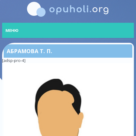
МЕНЮ
АБРАМОВА Т. П.
[adsp-pro-4]