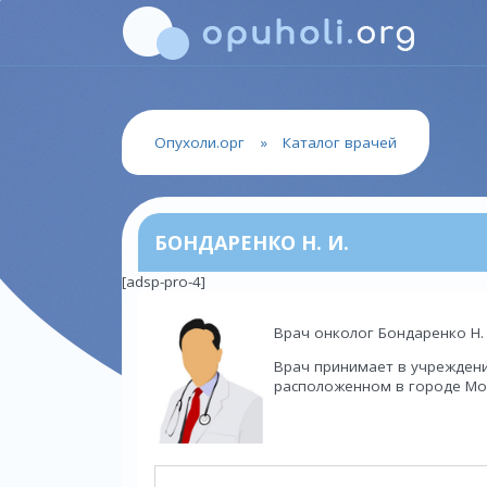
Опухоли.орг
»
Каталог врачей
БОНДАРЕНКО Н. И.
[adsp-pro-4]
Врач онколог Бондаренко Н. 
Врач принимает в учрежден
расположенном в городе Мос