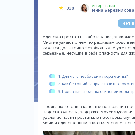
Автор статьи
330
Инна Березникова
Нет 
Аденома простаты – заболевание, знакомое 
Многие узнают о нем по рассказам родственн
кажется достаточно безобидным. А уже позд
серьезные, несущие в себе опасность для жи
1.
Для чего необходима кора осины?
2.
Как без ошибок приготовить кору оси
3.
Полезные свойства осиновой коры п
Проявляются они в качестве воспаления поч
недостаточности, задержке мочеиспускания.
удаление части простаты, в некоторых случ
мочи и единственным спасением станет нош