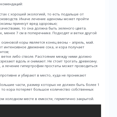
екомендаций:
стах с хорошей экологией, то есть подальше от
оизводств. Иначе лечение аденомы может пройти
оксины принесут вред здоровью;
ачествами, то она должна быть зеленого цвета.
, менее 7 см в поперечнике. Подходят и ветки другой
осиновой коры является конец весны – апрель, май.
ет интенсивное движение сока, и кора получает
нтов;
 ветке либо стволе. Расстояние между ними должно
азрезают вдоль и снимают. Не стоит трогать древесину.
ы, а лечение гипертрофии простаты может проводиться
противне и убирают в место, куда не проникают
большие части, размер которых не должен быть более 1
е, то кора потеряет большое количество собственных
хом холодном месте в емкости, герметично закрытой.