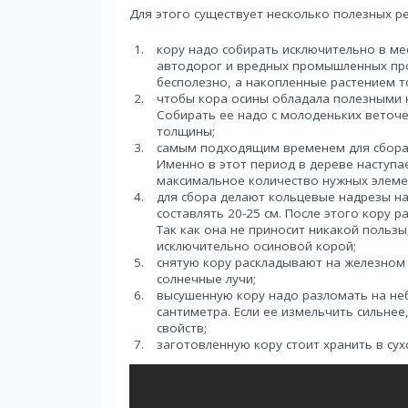
Для этого существует несколько полезных р
кору надо собирать исключительно в ме
автодорог и вредных промышленных пр
бесполезно, а накопленные растением т
чтобы кора осины обладала полезными к
Собирать ее надо с молоденьких веточек
толщины;
самым подходящим временем для сбора 
Именно в этот период в дереве наступа
максимальное количество нужных элеме
для сбора делают кольцевые надрезы на
составлять 20-25 см. После этого кору р
Так как она не приносит никакой польз
исключительно осиновой корой;
снятую кору раскладывают на железном 
солнечные лучи;
высушенную кору надо разломать на не
сантиметра. Если ее измельчить сильне
свойств;
заготовленную кору стоит хранить в су