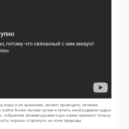
ру коры и ее хранению, можно проводить лечение
о пойти более легким путем и купить необходимое сырье
е, собранная своими руками кора осины принесет пользу
ность хорошо отдохнуть на лоне природы.