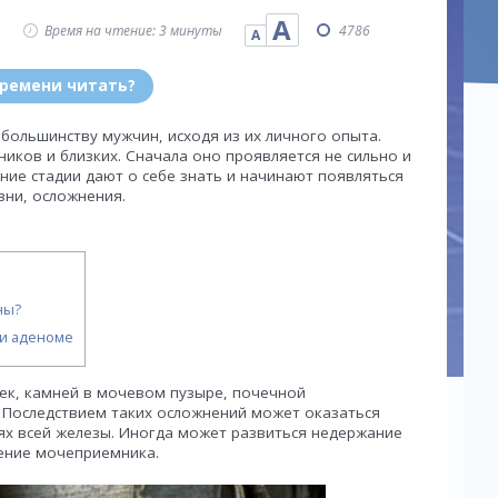
А
Время на чтение: 3 минуты
4786
А
времени читать?
большинству мужчин, исходя из их личного опыта.
иков и близких. Сначала оно проявляется не сильно и
ние стадии дают о себе знать и начинают появляться
зни, осложнения.
ны?
ри аденоме
ек, камней в мочевом пузыре, почечной
 Последствием таких осложнений может оказаться
аях всей железы. Иногда может развиться недержание
ение мочеприемника.