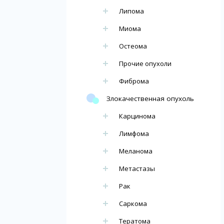
Липома
Миома
Остеома
Прочие опухоли
Фиброма
Злокачественная опухоль
Карцинома
Лимфома
Меланома
Метастазы
Рак
Саркома
Тератома