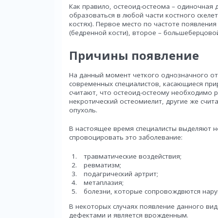
Как правило, остеоид-остеома – одиночная
образоваться в любой части костного скелет
костях). Первое место по частоте появлени
(бедренной кости), второе – большеберцовой 
Причины появление
На данный момент четкого однозначного отв
современных специалистов, касающиеся прир
считают, что остеоид-остеому необходимо р
некротический остеомиелит, другие же счит
опухоль.
В настоящее время специалисты выделяют н
спровоцировать это заболевание:
травматические воздействия;
ревматизм;
подагрический артрит;
метаплазия;
болезни, которые сопровождвются нару
В некоторых случаях появление данного ви
дефектами и является врожденным.