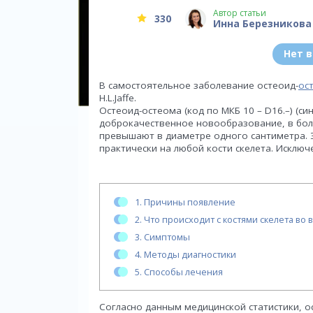
Автор статьи
330
Инна Березникова
Нет 
В самостоятельное заболевание остеоид-
ос
Н.L.Jaffe.
Остеоид-остеома (код по МКБ 10 – D16.–) (с
доброкачественное новообразование, в бол
превышают в диаметре одного сантиметра. 
практически на любой кости скелета. Исключ
1.
Причины появление
2.
Что происходит с костями скелета во 
3.
Симптомы
4.
Методы диагностики
5.
Способы лечения
Согласно данным медицинской статистики, о