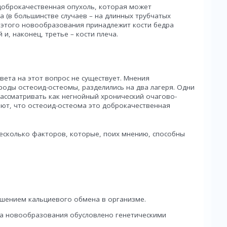
 доброкачественная опухоль, которая может
а (в большинстве случаев – на длинных трубчатых
я этого новообразования принадлежит кости бедра
и, наконец, третье – кости плеча.
ета на этот вопрос не существует. Мнения
оды остеоид-остеомы, разделились на два лагеря. Одни
ассматривать как негнойный хронический очагово-
ают, что остеоид-остеома это доброкачественная
есколько факторов, которые, поих мнению, способны
шением кальциевого обмена в организме.
да новообразования обусловлено генетическими