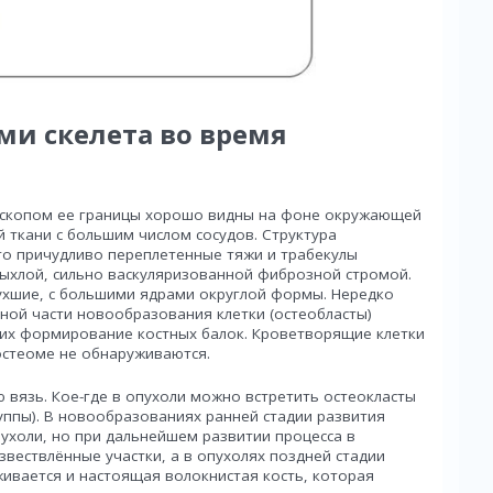
ми скелета во время
оскопом ее границы хорошо видны на фоне окружающей
ткани с большим числом сосудов. Структура
это причудливо переплетенные тяжи и трабекулы
рыхлой, сильно васкуляризованной фиброзной стромой.
бухшие, с большими ядрами округлой формы. Нередко
ной части новообразования клетки (остеобласты)
их формирование костных балок. Кроветворящие клетки
остеоме не обнаруживаются.
вязь. Кое-где в опухоли можно встретить остеокласты
ппы). В новообразованиях ранней стадии развития
ухоли, но при дальнейшем развитии процесса в
вествлённые участки, а в опухолях поздней стадии
ивается и настоящая волокнистая кость, которая