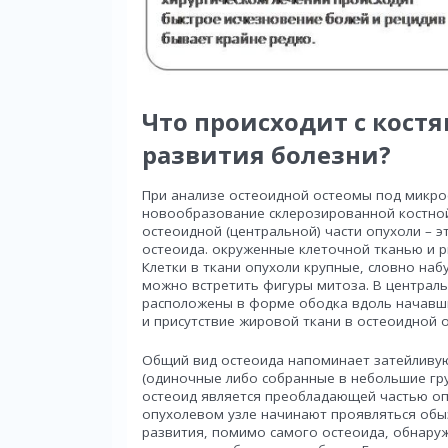
Что происходит с костя
развития болезни?
При анализе остеоидной остеомы под микр
новообразование склерозированной костной 
остеоидной (центральной) части опухоли – 
остеоида. окруженные клеточной тканью и 
Клетки в ткани опухоли крупные, словно на
можно встретить фигуры митоза. В централь
расположены в форме ободка вдоль начавш
и присутствие жировой ткани в остеоидной 
Общий вид остеоида напоминает затейливую 
(одиночные либо собранные в небольшие гру
остеоид является преобладающей частью оп
опухолевом узле начинают проявляться обыз
развития, помимо самого остеоида, обнаруж