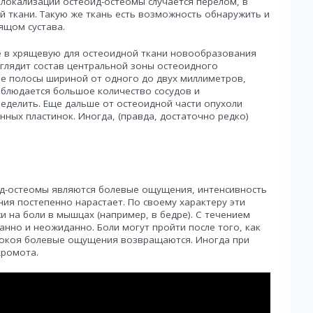
е локализации остеоид-остеомы случается перелом, в
 ткани. Такую же ткань есть возможность обнаружить и
ящом сустава.
е в хрящевую для остеоидной ткани новообразования
ыглядит состав центральной зоны остеоидного
ме полосы шириной от одного до двух миллиметров,
аблюдается большое количество сосудов и
ределить. Еще дальше от остеоидной части опухоли
ных пластинок. Иногда, (правда, достаточно редко)
-остеомы являются болевые ощущения, интенсивность
ия постепенно нарастает. По своему характеру эти
 на боли в мышцах (например, в бедре). С течением
анно и неожиданно. Боли могут пройти после того, как
 покоя болевые ощущения возвращаются. Иногда при
хромота.