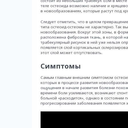
состоит из небольших трабекул. Если в мест
теле остеоида возможно наличие и хрящевой
в новообразованиях, которые растут под хр
Следует отметить, что в целом превращени
типа остеоид-остеомы не характерно. Так в
новообразования. Вокруг этой зоны, в фор
расположена фиброзная ткань, в которой н
трабекулярный рисунок в ней уже нельзя оп
появляется слой кортикальных склерозирован
этот слой может отсутствовать.
Симптомы
Самым главным внешним симптомом остеоид
которых в процессе развития новообразован
ощущения в начале развития болезни похожи
времени боли усиливаются, возникают спонт
больной «расходится», однако в состоянии
прогрессировании заболевания появляется 