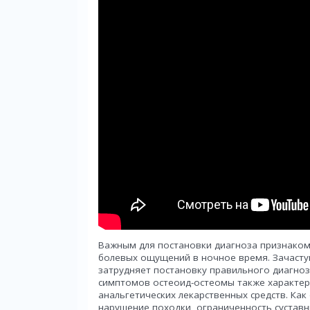
Важным для постановки диагноза признаком 
болевых ощущений в ночное время. Зачасту
затрудняет постановку правильного диагноза
симптомов остеоид-остеомы также характе
анальгетических лекарственных средств. Ка
нарушение походки, ограниченность суставн