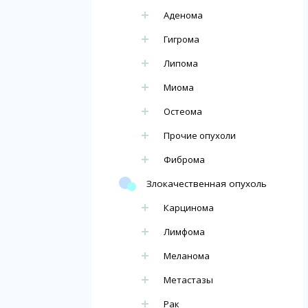
Аденома
Гигрома
Липома
Миома
Остеома
Прочие опухоли
Фиброма
Злокачественная опухоль
Карцинома
Лимфома
Меланома
Метастазы
Рак