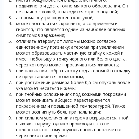
подвижного и достаточно мягкого образования. Он
не спаяно с кожей, а находится строго под ней;
атерома внутри окружена капсулой;
может воспаляться, краснеть, а со временем и
гноится, что является одним из наиболее опасных
симптомов заражения;
отличить атерому от липомы можно согласно
единственному признаку: атерома при увеличении
может образовывать частичную спайку с кожей и
имеет небольшую точку черного или белого цвета,
через которую может просачиваться жидкость;
при пальпации собрать кожу под атеромой в складку
не представляется возможным;
при достижении размера более 0,5 см опухоль возле
уха может чесаться и жечь;
при гнойных осложнениях под кожными покровами
может возникать абсцесс. Характеризуется
покраснением и повышенной температурой. Также
может возникнуть боль при пальпации;
при сильном увеличении атерома вскрывается, гной
выходит наружу, однако происходит это не
полностью, поэтому опухоль вновь наполняется
через некоторое время;