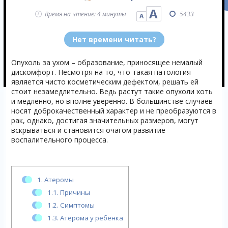
А
Время на чтение: 4 минуты
5433
А
Нет времени читать?
Опухоль за ухом – образование, приносящее немалый
дискомфорт. Несмотря на то, что такая патология
является чисто косметическим дефектом, решать ей
стоит незамедлительно. Ведь растут такие опухоли хоть
и медленно, но вполне уверенно. В большинстве случаев
носят доброкачественный характер и не преобразуются в
рак, однако, достигая значительных размеров, могут
вскрываться и становится очагом развитие
воспалительного процесса.
1.
Атеромы
1.1.
Причины
1.2.
Симптомы
1.3.
Атерома у ребёнка