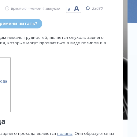
А
Время на чтение: 4 минуты
23080
А
времени читать?
м немало трудностей, является опухоль заднего
я, которые могут проявляться в виде полипов и в
хода
да
 заднего прохода являются
полипы
. Они образуются из