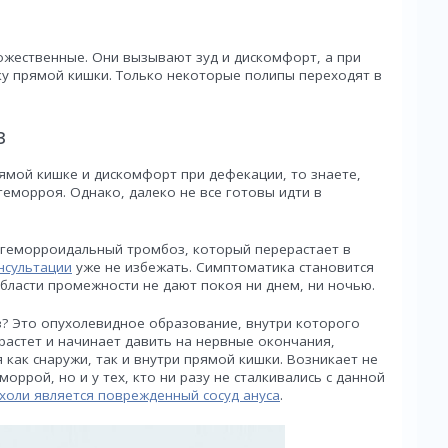
ожественные. Они вызывают зуд и дискомфорт, а при
ку прямой кишки. Только некоторые полипы переходят в
з
рямой кишке и дискомфорт при дефекации, то знаете,
геморроя. Однако, далеко не все готовы идти в
 геморроидальный тромбоз, который перерастает в
нсультации
уже не избежать. Симптоматика становится
области промежности не дают покоя ни днем, ни ночью.
? Это опухолевидное образование, внутри которого
растет и начинает давить на нервные окончания,
как снаружи, так и внутри прямой кишки. Возникает не
оррой, но и у тех, кто ни разу не сталкивались с данной
холи является поврежденный сосуд ануса
.