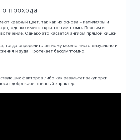
го прохода
еют красный цвет, так как их основа – капилляры и
ыстро, однако имеют скрытые симптомы. Первым и
вотечение. Однако это касается ангиом прямой кишки.
да, тогда определить ангиому можно чисто визуально и
жения и зуда. Протекает бессимптомно.
ествующих факторов либо как результат закупорки
носят доброкачественный характер.