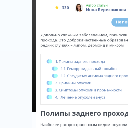
Автор статьи
330
Инна Березникова
Нет 
Довольно сложным заболеванием, приносящи
прохода. Это доброкачественные образовани
редких случаях – липом, дермоид и миксом.
1.
Полипы заднего прохода
1.1.
Геморроидальный тромбоз
1.2.
Сосудистая ангиома заднего про
2.
Причины опухоли
3.
Симптомы опухоли в промежности
4.
Лечение опухолей ануса
Полипы заднего прохо
Наиболее распространенным видом опухоли