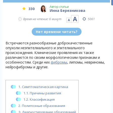
Автор статьи
330
Инна Березникова
А
Время на чтение: 6 минут
5061
А
Нет времени читать?
Встречаются разнообразные доброкачественные
опухоли неэпителиального и эпителиального
происхождения. Клинические проявления их также
различаются по своим морфологическим признакам и
особенностям. Среди них
фибромы
, липомы, невриномы,
нейрофибромы и другие.
1.
Симптоматическая картина
1.1.
Причины развития
1.2.
Классификация
2.
Полипозные образования
3.
Диагностирование образований