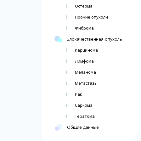
Остеома
Прочие опухоли
Фиброма
Злокачественная опухоль
Карцинома
Лимфома
Меланома
Метастазы
Рак
Саркома
Тератома
Общие данные