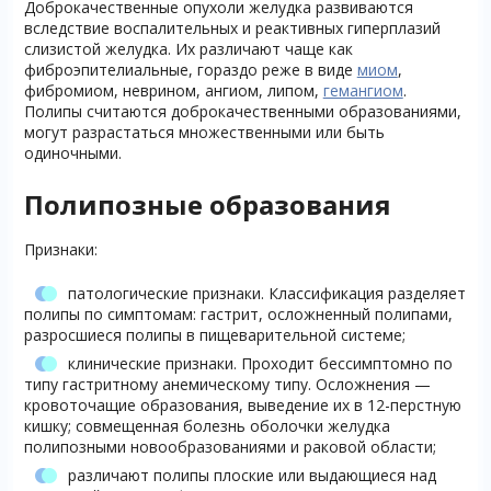
Доброкачественные опухоли желудка развиваются
вследствие воспалительных и реактивных гиперплазий
слизистой желудка. Их различают чаще как
фиброэпителиальные, гораздо реже в виде
миом
,
фибромиом, неврином, ангиом, липом,
гемангиом
.
Полипы считаются доброкачественными образованиями,
могут разрастаться множественными или быть
одиночными.
Полипозные образования
Признаки:
патологические признаки. Классификация разделяет
полипы по симптомам: гастрит, осложненный полипами,
разросшиеся полипы в пищеварительной системе;
клинические признаки. Проходит бессимптомно по
типу гастритному анемическому типу. Осложнения —
кровоточащие образования, выведение их в 12-перстную
кишку; совмещенная болезнь оболочки желудка
полипозными новообразованиями и раковой области;
различают полипы плоские или выдающиеся над