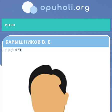
МЕНЮ
БАРЫШНИКОВ В. Е.
[adsp-pro-4]