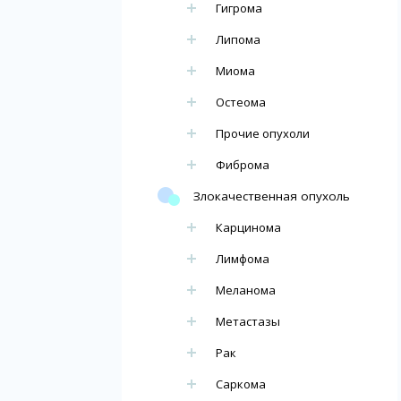
Гигрома
Липома
Миома
Остеома
Прочие опухоли
Фиброма
Злокачественная опухоль
Карцинома
Лимфома
Меланома
Метастазы
Рак
Саркома