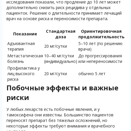
исследования показали, что продление до 10 лет может
дополнительно снизить риск рецидива у отдельных
пациенток. Решение о длительности принимает лечащий
врач на основе риска и переносимости препарата.
Стандартная
Ориентировочная
Показание
доза
продолжительность
Адъювантная
5–10 лет (по решению
20 мг/сутки
терапия
врача)
Метастатическая
10–40 мг/сутки
До прогрессирования
болезнь
(индивидуально)
или непереносимости
Профилактика у
лиц высокого
20 мг/сутки
обычно 5 лет
риска
Побочные эффекты и важные
риски
У любых лекарств есть побочные явления, и у
тамоксифена они известны. Большинство пациентов
переносят препарат без тяжелых осложнений, но
некоторые эффекты требуют внимания и врачебного