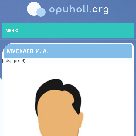
МЕНЮ
МУСКАЕВ И. А.
[adsp-pro-4]