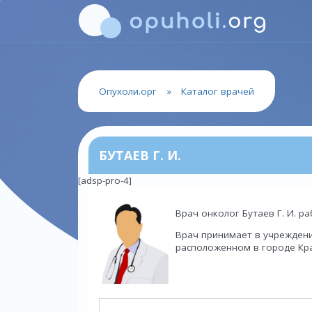
Опухоли.орг
»
Каталог врачей
БУТАЕВ Г. И.
[adsp-pro-4]
Врач онколог Бутаев Г. И. р
Врач принимает в учреждени
расположенном в городе Крас