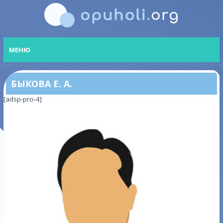
МЕНЮ
БЫКОВА Е. А.
[adsp-pro-4]