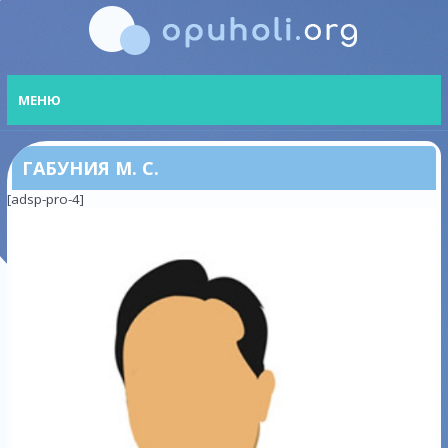
МЕНЮ
ГАБУНИЯ М. С.
[adsp-pro-4]