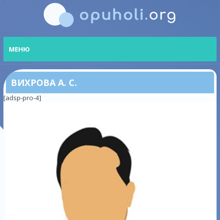
МЕНЮ
ВИХРОВА А. С.
[adsp-pro-4]