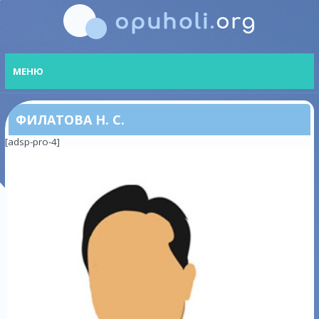
МЕНЮ
ФИЛАТОВА Н. С.
[adsp-pro-4]