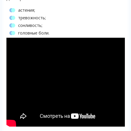
астения;
тревожность;
сонливость;
головные боли.