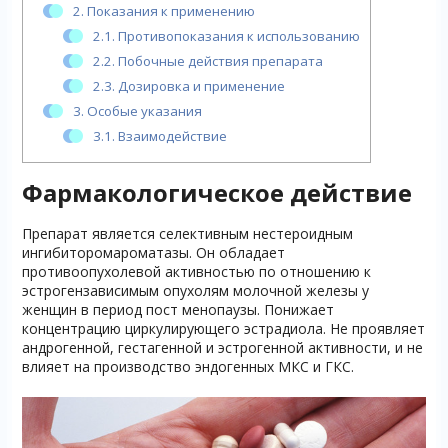
2.
Показания к применению
2.1.
Противопоказания к использованию
2.2.
Побочные действия препарата
2.3.
Дозировка и применение
3.
Особые указания
3.1.
Взаимодействие
Фармакологическое действие
Препарат является селективным нестероидным
ингибиторомароматазы. Он обладает
противоопухолевой активностью по отношению к
эстрогензависимым опухолям молочной железы у
женщин в период пост менопаузы. Понижает
концентрацию циркулирующего эстрадиола. Не проявляет
андрогенной, гестагенной и эстрогенной активности, и не
влияет на производство эндогенных МКС и ГКС.