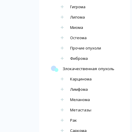
Гигрома
Липома
Миома
Остеома
Прочие опухоли
Фиброма
Злокачественная опухоль
Карцинома
Лимфома
Меланома
Метастазы
Рак
Саркома