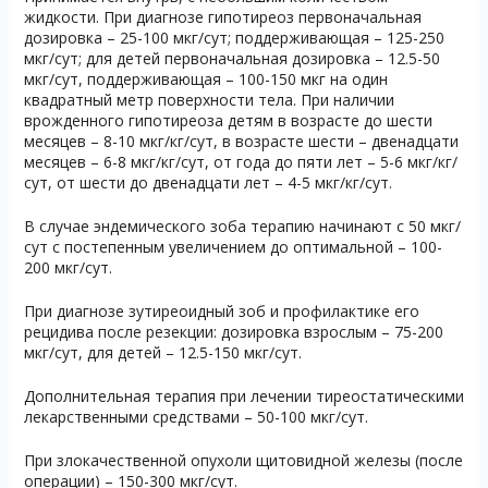
жидкости. При диагнозе гипотиреоз первоначальная
дозировка – 25-100 мкг/сут; поддерживающая – 125-250
мкг/сут; для детей первоначальная дозировка – 12.5-50
мкг/сут, поддерживающая – 100-150 мкг на один
квадратный метр поверхности тела. При наличии
врожденного гипотиреоза детям в возрасте до шести
месяцев – 8-10 мкг/кг/сут, в возрасте шести – двенадцати
месяцев – 6-8 мкг/кг/сут, от года до пяти лет – 5-6 мкг/кг/
сут, от шести до двенадцати лет – 4-5 мкг/кг/сут.
В случае эндемического зоба терапию начинают с 50 мкг/
сут с постепенным увеличением до оптимальной – 100-
200 мкг/сут.
При диагнозе зутиреоидный зоб и профилактике его
рецидива после резекции: дозировка взрослым – 75-200
мкг/сут, для детей – 12.5-150 мкг/сут.
Дополнительная терапия при лечении тиреостатическими
лекарственными средствами – 50-100 мкг/сут.
При злокачественной опухоли щитовидной железы (после
операции) – 150-300 мкг/сут.