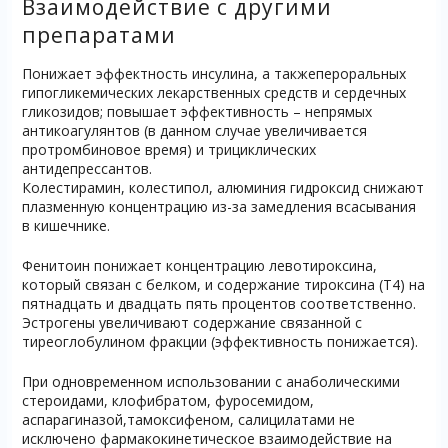
Взаимодействие с другими
препаратами
Понижает эффектность инсулина, а такжепероральных
гипогликемических лекарственных средств и сердечных
гликозидов; повышает эффективность – непрямых
антикоагулянтов (в данном случае увеличивается
протромбиновое время) и трициклических
антидепрессантов.
Колестирамин, колестипол, алюминия гидроксид снижают
плазменную концентрацию из-за замедления всасывания
в кишечнике.
Фенитоин понижает концентрацию левотироксина,
который связан с белком, и содержание тироксина (Т4) на
пятнадцать и двадцать пять процентов соответственно.
Эстрогены увеличивают содержание связанной с
тиреоглобулином фракции (эффективность понижается).
При одновременном использовании с анаболическими
стероидами, клофибратом, фуросемидом,
аспарагиназой,тамоксифеном, салицилатами не
исключено фармакокинетическое взаимодействие на