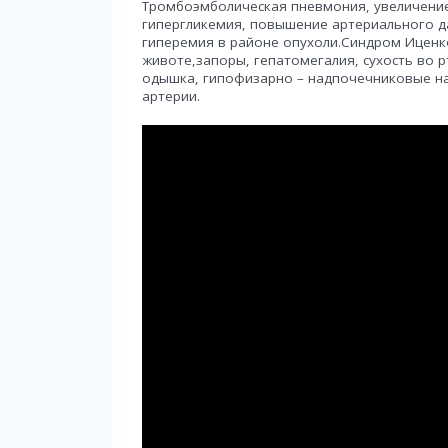
Тромбоэмболическая пневмония, увеличение 
гипергликемия, повышение артериального да
гиперемия в районе опухоли.Синдром Иценко
животе,запоры, гепатомегалия, сухость во рт
одышка, гипофизарно – надпочечниковые н
артерии.