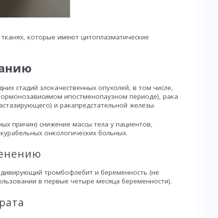
 тканях, которые имеют цитоплазматические
ванию
них стадий злокачественных опухолей, в том числе,
гормонозависимом ипостменопаузном периоде), рака
тастазирующего) и ракапредстательной железы.
ных причин) снижение массы тела у пациентов,
нкурабельных онкологических больных.
менению
идивирующий тромбофлебит и беременность (не
ользовании в первые четыре месяца беременности).
рата