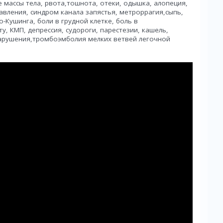
массы тела, рвота,тошнота, отеки, одышка, алопеция,
вления, синдром канала запястья, метроррагия,сыпь,
-Кушинга, боли в грудной клетке, боль в
у, КМП, депрессия, судороги, парестезии, кашель,
арушения,тромбоэмболия мелких ветвей легочной