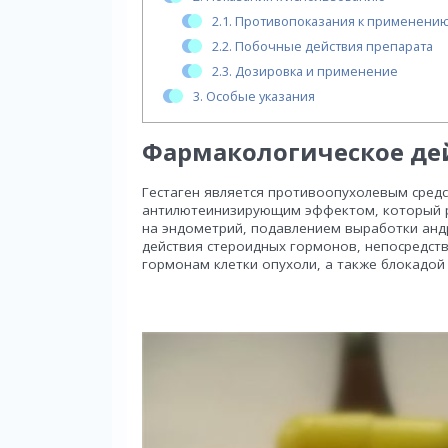
2.1.
Противопоказания к применени
2.2.
Побочные действия препарата
2.3.
Дозировка и применение
3.
Особые указания
Фармакологическое де
Гестаген является противоопухолевым средс
антилютеинизирующим эффектом, который р
на эндометрий, подавлением выработки анд
действия стероидных гормонов, непосредст
гормонам клетки опухоли, а также блокадой