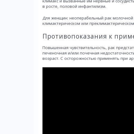
климакс и вызванные им нервные и сосудисты
в росте, половой инфантилизм.
Для женщин: неоперабельный рак молочной 
климактерическом или преклимактерическом 
Противопоказания к при
Повышенная чувствительность, рак предста
печеночная и/или почечная недостаточност
возраст. C осторожностью применять при ар