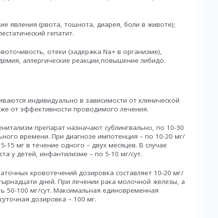
е явления (рвота, тошнота, диарея, боли в животе);
естатический гепатит.
оточивость, отеки (задержка Na+ в организме),
демия, аллергические реакции,повышение либидо.
иваются индивидуально в зависимости от клинической
акже от эффективности проводимого лечения.
енитализм препарат назначают сублингвально, по 10-30
льного времени. При диагнозе импотенция – по 10-20 мг/
 5-15 мг в течение одного – двух месяцев. В случае
та у детей, инфантилизме – по 5-10 мг/сут.
аточных кровотечений дозировка составляет 10-20 мг/
етырнадцати дней. При лечении рака молочной железы, а
ь 50-100 мг/сут. Максимальная единовременная
суточная дозировка – 100 мг.