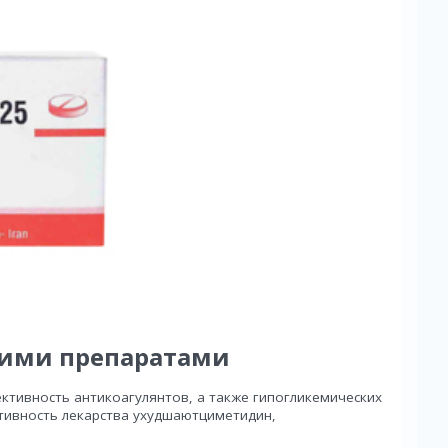
гими препаратами
ктивность антикоагулянтов, а также гипогликемических
ктивность лекарства ухудшаютциметидин,