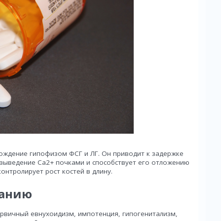
ождение гипофизом ФСГ и ЛГ. Он приводит к задержке
 выведение Ca2+ почками и способствует его отложению
контролирует рост костей в длину.
ванию
ервичный евнухоидизм, импотенция, гипогенитализм,