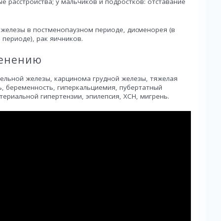
е расстройства; у мальчиков и подростков: отставание
железы в постменопаузном периоде, дисменорея (в
периоде), рак яичников.
менению
тельной железы, карцинома грудной железы, тяжелая
ь, беременность, гиперкальциемия, пубертатный
териальной гипертензии, эпилепсия, ХСН, мигрень.