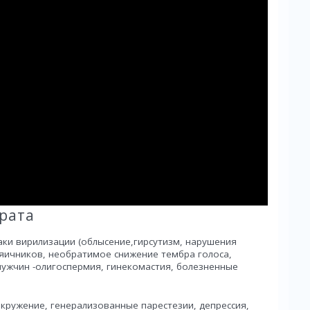
рата
аки вирилизации (облысение,гирсутизм, нарушения
яичников, необратимое снижение тембра голоса,
 мужчин -олигоспермия, гинекомастия, болезненные
окружение, генерализованные парестезии, депрессия,