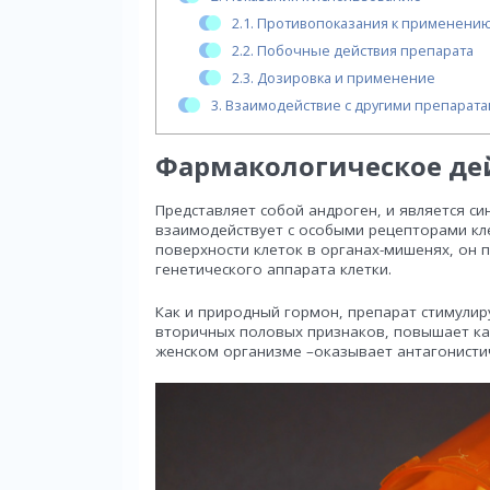
2.1.
Противопоказания к применени
2.2.
Побочные действия препарата
2.3.
Дозировка и применение
3.
Взаимодействие с другими препарат
Фармакологическое де
Представляет собой андроген, и является с
взаимодействует с особыми рецепторами к
поверхности клеток в органах-мишенях, он п
генетического аппарата клетки.
Как и природный гормон, препарат стимулир
вторичных половых признаков, повышает как 
женском организме –оказывает антагонисти