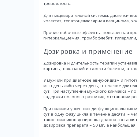
тревожность.
Для пищеварительной системы: диспепсически
холестаз, гепатоцеллюлярная карцинома, хол
Прочие побочные эффекты: повышенная кров
гиперкальциемия, тромбофлебит, гиперлипи
Дозировка и применение
Дозировка и длительность терапии устанавл
картины, показаний и тяжести болезни, а т
У мужчин при диагнозе евнухоидизм и гипог
мг в день либо через день, в течение длите
сут. При наступлении мужского климакса – по
задержки полового развития, отставании рос
При наличии у женщин дисфункциональных м
сут в одну фазу цикла в течение десяти – ч
также яичников дозировка должна составлят
дозировка препарата – 50 мг, а наибольшая 