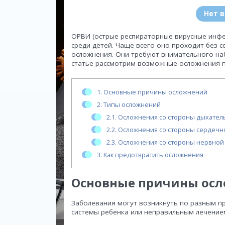
Нет 
ОРВИ (острые респираторные вирусные инфе
среди детей. Чаще всего оно проходит без 
осложнения. Они требуют внимательного на
статье рассмотрим возможные осложнения 
1.
Основные причины осложнений
2.
Типы осложнений
2.1.
Осложнения со стороны дыхател
2.2.
Осложнения со стороны сердечно
2.3.
Осложнения со стороны нервной
3.
Как предотвратить осложнения
Основные причины ос
Заболевания могут возникнуть по разным пр
системы ребенка или неправильным лечение