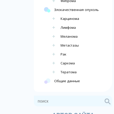
Фиброма
Злокачественная опухоль
Карцинома
Лимфома
Меланома
Метастазы
Рак
Саркома
Тератома
Общие данные