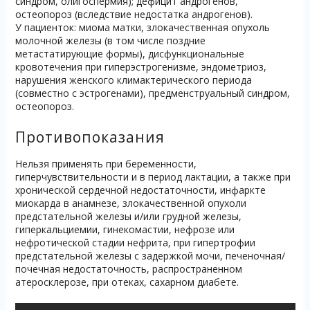
синдром, олигоспермия); дефицит андрогенов,
остеопороз (вследствие недостатка андрогенов).
У пациенток: миома матки, злокачественная опухоль
молочной железы (в том числе поздние
метастатирующие формы), дисфункциональные
кровотечения при гиперэстрогенизме, эндометриоз,
нарушения женского климактерического периода
(совместно с эстрогенами), предменструальный синдром,
остеопороз.
Противопоказания
Нельзя применять при беременности,
гиперчувствительности и в период лактации, а также при
хронической сердечной недостаточности, инфаркте
миокарда в анамнезе, злокачественной опухоли
предстательной железы и/или грудной железы,
гиперкальциемии, гинекомастии, нефрозе или
нефротической стадии нефрита, при гипертрофии
предстательной железы с задержкой мочи, печеночная/
почечная недостаточность, распространенном
атеросклерозе, при отеках, сахарном диабете.