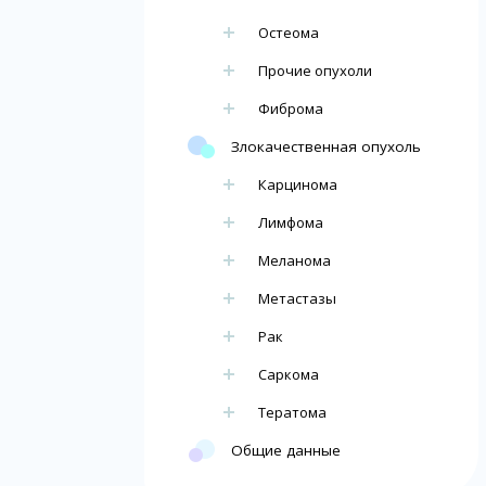
Остеома
Прочие опухоли
Фиброма
Злокачественная опухоль
Карцинома
Лимфома
Меланома
Метастазы
Рак
Саркома
Тератома
Общие данные