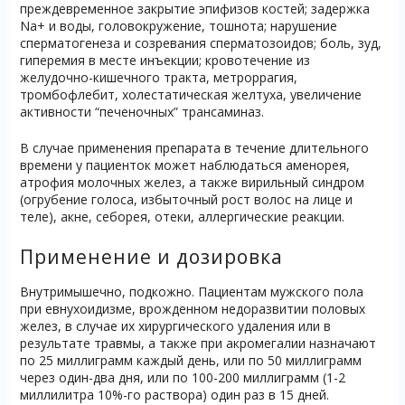
преждевременное закрытие эпифизов костей; задержка
Na+ и воды, головокружение, тошнота; нарушение
сперматогенеза и созревания сперматозоидов; боль, зуд,
гиперемия в месте инъекции; кровотечение из
желудочно-кишечного тракта, метроррагия,
тромбофлебит, холестатическая желтуха, увеличение
активности “печеночных” трансаминаз.
В случае применения препарата в течение длительного
времени у пациенток может наблюдаться аменорея,
атрофия молочных желез, а также вирильный синдром
(огрубение голоса, избыточный рост волос на лице и
теле), акне, себорея, отеки, аллергические реакции.
Применение и дозировка
Внутримышечно, подкожно. Пациентам мужского пола
при евнухоидизме, врожденном недоразвитии половых
желез, в случае их хирургического удаления или в
результате травмы, а также при акромегалии назначают
по 25 миллиграмм каждый день, или по 50 миллиграмм
через один-два дня, или по 100-200 миллиграмм (1-2
миллилитра 10%-го раствора) один раз в 15 дней.