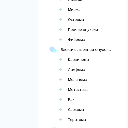
Миома
Остеома
Прочие опухоли
Фиброма
Злокачественная опухоль
Карцинома
Лимфома
Меланома
Метастазы
Рак
Саркома
Тератома