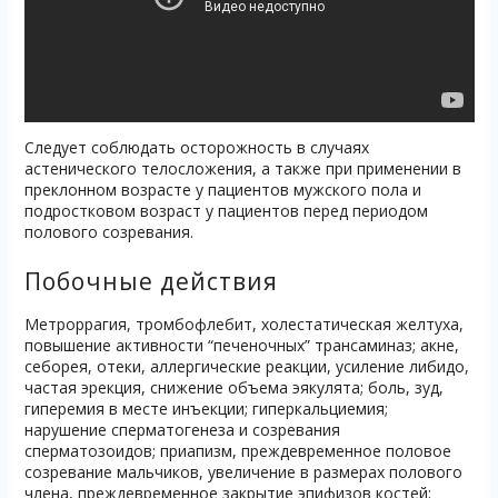
Cледует соблюдать осторожность в случаях
астенического телосложения, а также при применении в
преклонном возрасте у пациентов мужского пола и
подростковом возраст у пациентов перед периодом
полового созревания.
Побочные действия
Метроррагия, тромбофлебит, холестатическая желтуха,
повышение активности “печеночных” трансаминаз; акне,
себорея, отеки, аллергические реакции, усиление либидо,
частая эрекция, снижение объема эякулята; боль, зуд,
гиперемия в месте инъекции; гиперкальциемия;
нарушение сперматогенеза и созревания
сперматозоидов; приапизм, преждевременное половое
созревание мальчиков, увеличение в размерах полового
члена, преждевременное закрытие эпифизов костей;