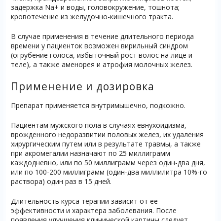
задержка Na+ и воды, головокружение, тошнота;
кровотечение из желудочно-кишечного тракта.
В случае применения в течение длительного периода
времени у пациенток возможен вирильный синдром
(огрубение голоса, избыточный рост волос на лице и
теле), а также аменорея и атрофия молочных желез.
Применение и дозировка
Препарат применяется внутримышечно, подкожно.
Пациентам мужского пола в случаях евнухоидизма,
врожденного недоразвитии половых желез, их удаления
хирургическим путем или в результате травмы, а также
при акромегалии назначают по 25 миллиграмм
каждодневно, или по 50 миллиграмм через один-два дня,
или по 100-200 миллиграмм (один-два миллилитра 10%-го
раствора) один раз в 15 дней.
Длительность курса терапии зависит от ее
эффективности и характера заболевания. После
появления улучшения клинической картины следует