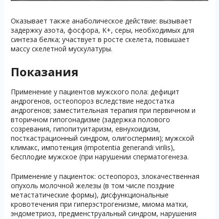
Оказывает также анаболическое действие: вызывает
задержку азота, фосфора, K+, серы, необходимых для
синтеза белка; участвует в росте скелета, повышает
массу скелетной мускулатуры.
Показания
Применение у пациентов мужского пола: дефицит
андрогенов, остеопороз вследствие недостатка
андрогенов; заместительная терапия при первичном и
вторичном гипогонадизме (задержка полового
созревания, гипопитуитаризм, евнухоидизм,
посткастрационный синдром, олигоспермия); мужской
климакс, импотенция (impotentia generandi virilis),
бесплодие мужское (при нарушении сперматогенеза.
Применение у пациенток: остеопороз, злокачественная
опухоль молочной железы (в том числе поздние
метастатические формы), дисфункциональные
кровотечения при гиперэстрогенизме, миома матки,
эндометриоз, предменструальный синдром, нарушения