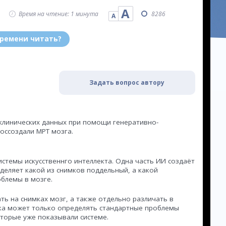
А
Время на чтение: 1 минута
8286
А
времени читать?
Задать вопрос автору
 клинических данных при помощи генеративно-
оссоздали МРТ мозга.
истемы искусственнго интеллекта. Одна часть ИИ создаёт
деляет какой из снимков поддельный, а какой
блемы в мозге.
ть на снимках мозг, а также отдельно различать в
ока может только определять стандартные проблемы
оторые уже показывали системе.