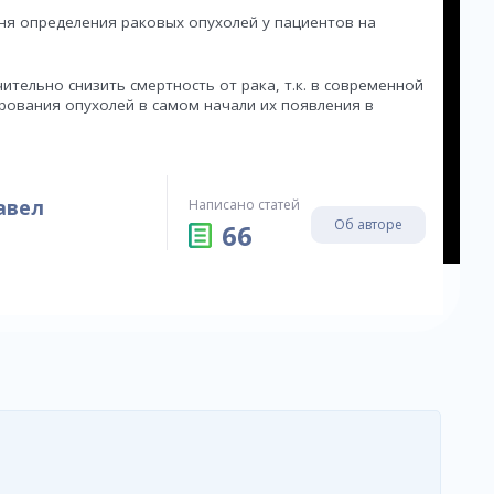
ня определения раковых опухолей у пациентов на
тельно снизить смертность от рака, т.к. в современной
рования опухолей в самом начали их появления в
авел
Написано статей
Об авторе
66