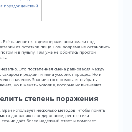
га: порядок действий
с. Всё начинается с деминерализации эмали под
ктерии из остатков пищи. Если вовремя не остановить
 потом и в пульпу. Там уже не обойтись простой
оль.
внезапно. Это постепенная смена равновесия между
 сахаром и редкая гигиена ускоряют процесс. Но и
имеют значение. Знание этого помогает выбрать
шения, но и менять условия, которые их вызывают.
делить степень поражения
т. Врач использует несколько методов, чтобы понять
осмотр дополняют зондирование, рентген или
 техник даёт более надёжный ответ и помогает