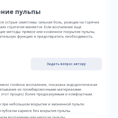
ение пульпы
ся острые симптомы: сильная боль, реакции на горячее
чаях стратегия меняется. Если воспаление ещё
ие методы: прямое или косвенное покрытие пульпы,
вательную функцию и предотвратить необходимость
Задать вопрос автору
никло гнойное воспаление, показана эндодонтическая
чатывание их пломбировочными материалами.
 этот процесс более предсказуемым и комфортным.
я при небольшом вскрытии и жизненной пульпе.
глубоком кариесе без вскрытия пульпы.
мом воспалении или некрозе пульпы.