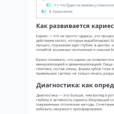
7.1.
Что будет на приёме у стоматоло
8.
Заключение
Как развивается кариес
Кариес — это не просто «дырка», это процес
действием кислот, которые вырабатывают ба
процесс, поражение идёт глубже, в дентин, а
пломбой: возникают воспаление и сильная б
Важно понимать, что кариес не появляется 
минерализацией и деминерализацией. Пища с
генетика, состав слюны, форма зубов тоже 
правильную тактику: не только лечить разру
Диагностика: как опре
Диагностика — это больше, чем взгляд в ро
глубину и активность кариеса. Визуальный 
современные оптические методы. Сочетание
избежать ненужного препарирования.