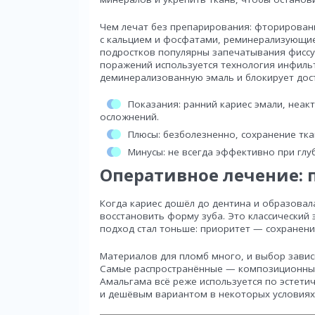
Чем лечат без препарирования: фторировани
с кальцием и фосфатами, реминерализующие 
подростков популярны запечатывания фиссу
поражений используется технология инфильт
деминерализованную эмаль и блокирует дост
Показания: ранний кариес эмали, неа
осложнений.
Плюсы: безболезненно, сохранение тка
Минусы: не всегда эффективно при глу
Оперативное лечение:
Когда кариес дошёл до дентина и образовал
восстановить форму зуба. Это классический 
подход стал тоньше: приоритет — сохранени
Материалов для пломб много, и выбор зависи
Самые распространённые — композиционные
Амальгама всё реже используется по эстети
и дешёвым вариантом в некоторых условиях