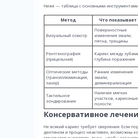
Ниже — таблица с основными инструментами
Метод
Что показывает
Поверхностные
Визуальный осмотр
изменения эмали,
пятна, трещины
Рентгенография
Кариес между зубам
(прицельная)
глубина поражения
Оптические методы
Ранние изменения
(трансиллюминация,
эмали,
лазер)
деминерализация
Наличие мягких
Тактильное
участков, кариозные
зондирование
полости
Консервативное лечен
Не всякий кариес требует сверления. Если 
дентином и процесс неактивен, возможны к
минералов и укрепить ткань, чтобы останов