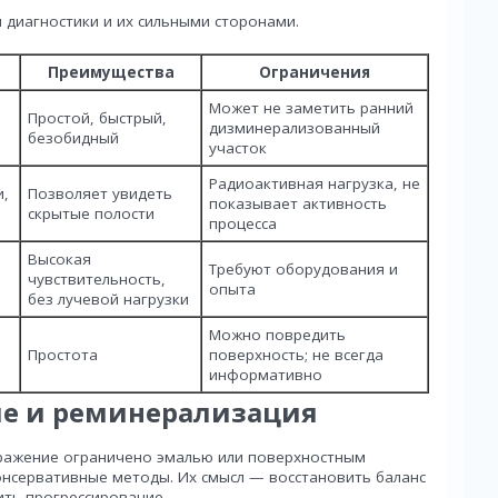
 диагностики и их сильными сторонами.
Преимущества
Ограничения
Может не заметить ранний
Простой, быстрый,
дизминерализованный
безобидный
участок
Радиоактивная нагрузка, не
и,
Позволяет увидеть
показывает активность
скрытые полости
процесса
Высокая
Требуют оборудования и
чувствительность,
опыта
без лучевой нагрузки
Можно повредить
Простота
поверхность; не всегда
информативно
ие и реминерализация
поражение ограничено эмалью или поверхностным
онсервативные методы. Их смысл — восстановить баланс
ить прогрессирование.