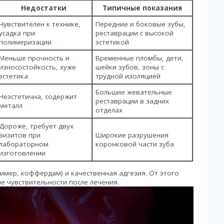
Недостатки
Типичные показания
Чувствителен к технике,
Передние и боковые зубы,
усадка при
реставрации с высокой
полимеризации
эстетикой
Меньше прочность и
Временные пломбы, дети,
износостойкость, хуже
шейки зубов, зоны с
эстетика
трудной изоляцией
Большие жевательные
Неэстетична, содержит
реставрации в задних
металл
отделах
Дороже, требует двух
визитов при
Широкие разрушения
лабораторном
коронковой части зуба
изготовлении
имер, коффердам) и качественная адгезия. От этого
ие чувствительности после лечения.