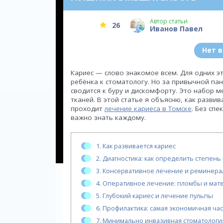
Автор статьи
26
Иванов Павел
Нет 
Кариес — слово знакомое всем. Для одних эт
ребёнка к стоматологу. Но за привычной пан
сводится к буру и дискомфорту. Это набор 
тканей. В этой статье я объясню, как развив
проходит
лечение кариеса в Томске
. Без спе
важно знать каждому.
1.
Как развивается кариес
2.
Диагностика: как определить степень
3.
Консервативное лечение и реминера
4.
Оперативное лечение: пломбы и мат
5.
Глубокий кариес и лечение пульпы
6.
Профилактика: самая экономичная ча
7.
Минимально инвазивная стоматологи