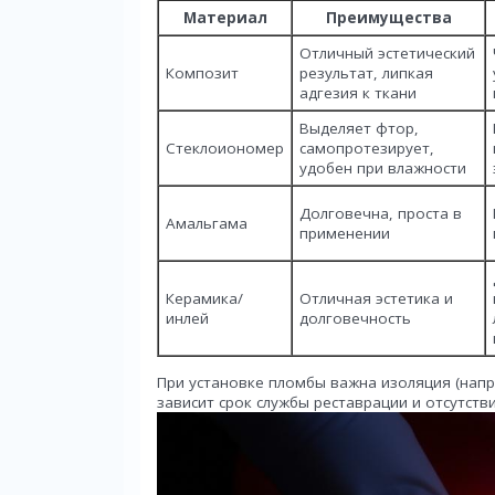
Материал
Преимущества
Отличный эстетический
Композит
результат, липкая
адгезия к ткани
Выделяет фтор,
Стеклоиономер
самопротезирует,
удобен при влажности
Долговечна, проста в
Амальгама
применении
Керамика/
Отличная эстетика и
инлей
долговечность
При установке пломбы важна изоляция (напр
зависит срок службы реставрации и отсутств