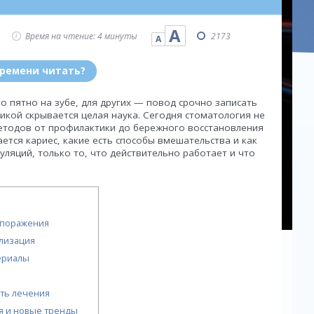
А
Время на чтение: 4 минуты
2173
А
времени читать?
о пятно на зубе, для других — повод срочно записать
икой скрывается целая наука. Сегодня стоматология не
методов от профилактики до бережного восстановления
ается кариес, какие есть способы вмешательства и как
куляций, только то, что действительно работает и что
 поражения
лизация
ериалы
сть лечения
я и новые тренды