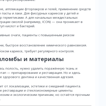
е, аппликации фторлакров и гелей, применение средств
пасты и лаки. Для фиссурных кариесов у детей и
р герметиками. А для начальных междистальных
рации смолой (например, ICON) — она проникает в
уп кислот и бактерий.
ктивные очаги, пациенты с повышенным риском
ни, быстрое восстановление химического равновесия.
боком кариесе, требует регулярного контроля.
 пломбы и материалы
ась полость, нужно удалить поражённую ткань и
этап — препарирование и реставрация. Но и здесь
е здорового дентина и качественная адгезия.
т от локализации, эстетики и ожиданий пациента.
 реставрации и стеклоиономерные цементы.
ческим и экологическим причинам, но остаётся прочным
.