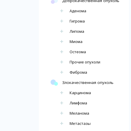
Доброкачественная опухоль
Аденома
Гигрома
Липома
Миома
Остеома
Прочие опухоли
Фиброма
Злокачественная опухоль
Карцинома
Лимфома
Меланома
Метастазы