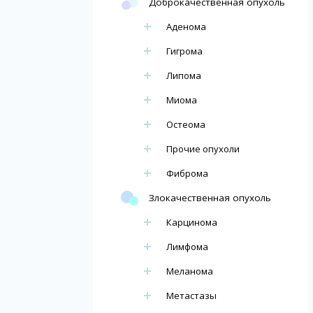
Доброкачественная опухоль
Аденома
Гигрома
Липома
Миома
Остеома
Прочие опухоли
Фиброма
Злокачественная опухоль
Карцинома
Лимфома
Меланома
Метастазы