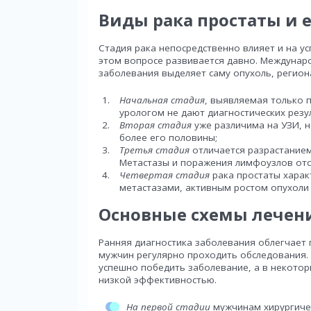
Виды рака простаты и 
Стадия рака непосредственно влияет и на у
этом вопросе развивается давно. Междунаро
заболевания выделяет саму опухоль, регио
Начальная стадия
, выявляемая только 
урологом не дают диагностических резу
Вторая стадия
уже различима на УЗИ, н
более его половины;
Третья стадия
отличается разрастанием
Метастазы и поражения лимфоузлов отс
Четвертая стадия
рака простаты хара
метастазами, активным ростом опухоли 
Основные схемы лечени
Ранняя диагностика заболевания облегчает 
мужчин регулярно проходить обследования.
успешно победить заболевание, а в некотор
низкой эффективностью.
На первой стадии
мужчинам хирургиче