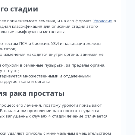
его стадии
спех применяемого лечения, и на его формат.
Урология
в
дная классификация для описания стадий этого
нальные лимфоузлы и метастазы:
по тестам ПСА и биопсии. УЗИ и пальпация железы
льтатов;
о изменения находятся внутри органа, занимая не
 опухоли в семенные пузырьки, за пределы органа.
утствуют;
ктеризуется множественными и отдаленными
в другие ткани и органы.
я рака простаты
процесс его лечения, поэтому урологи призывают
 В начальном проявлении рака простаты удается
ых запущенных случаях 4 стадии лечение отличается
ски удаляют опухоль с минимальным вмешательством