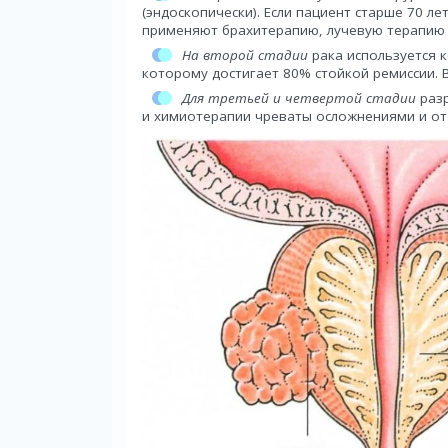
(эндоскопически). Если пациент старше 70 л
применяют брахитерапию, лучевую терапию 
На второй стадии
рака используется 
которому достигает 80% стойкой ремиссии. В
Для третьей и четвертой стадии
разр
и химиотерапии чреваты осложнениями и отс