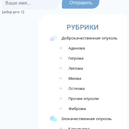
[adsp-pro-1]
РУБРИКИ
Доброкачественная опухоль
Аденома
Гигрома
Липома
Миома
Остеома
Прочие опухоли
Фиброма
Злокачественная опухоль
Карцинома