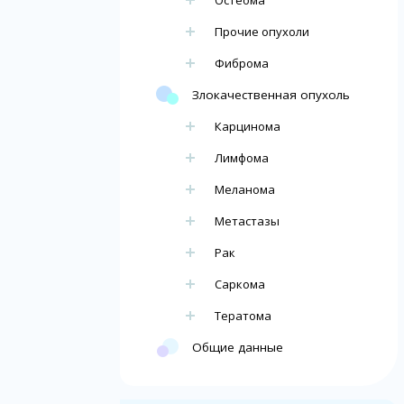
Остеома
Прочие опухоли
Фиброма
Злокачественная опухоль
Карцинома
Лимфома
Меланома
Метастазы
Рак
Саркома
Тератома
Общие данные