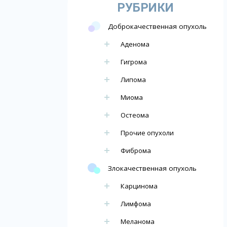
РУБРИКИ
Доброкачественная опухоль
Аденома
Гигрома
Липома
Миома
Остеома
Прочие опухоли
Фиброма
Злокачественная опухоль
Карцинома
Лимфома
Меланома