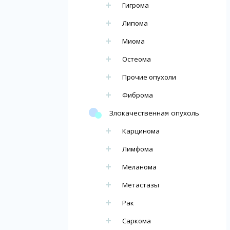
Гигрома
Липома
Миома
Остеома
Прочие опухоли
Фиброма
Злокачественная опухоль
Карцинома
Лимфома
Меланома
Метастазы
Рак
Саркома