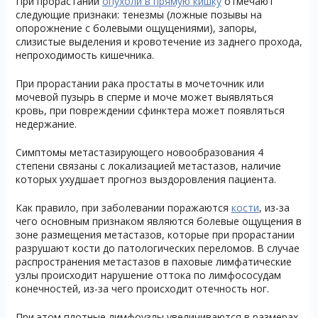
При прорастании
опухоли в прямую кишку
отмечают
следующие признаки: тенезмы (ложные позывы на
опорожнение с болевыми ощущениями), запоры,
слизистые выделения и кровотечение из заднего прохода,
непроходимость кишечника.
При прорастании рака простаты в мочеточник или
мочевой пузырь в сперме и моче может выявляться
кровь, при повреждении сфинктера может появляться
недержание.
Симптомы метастазирующего новообразования 4
степени связаны с локализацией метастазов, наличие
которых ухудшает прогноз выздоровления пациента.
Как правило, при заболевании поражаются
кости
, из-за
чего основным признаком являются болевые ощущения в
зоне размещения метастазов, которые при прорастании
разрушают кости до патологических переломов. В случае
распространения метастазов в паховые лимфатические
узлы происходит нарушение оттока по лимфососудам
конечностей, из-за чего происходит отечность ног.
При этом плотные лимфоузлы увеличиваются в размерах