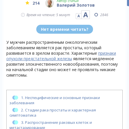
Автор статьи
214
Валерий Золотов
А
Время на чтение: 5 минут
2846
А
Нет времени читать?
У мужчин распространенным онкологическим
заболеванием является рак простаты, который
развивается в зрелом возрасте. Характерные
признаки
опухоли предстательной железы
является медленное
развитие злокачественного новообразования, поэтому
на начальной стадии оно может не проявлять никакие
симптомы.
1.
Неспецифические и основные признаки
заболевания
2.
Стадии рака простаты и характерная
симптоматика
3.
Распространение раковых клеток и
метастазирование