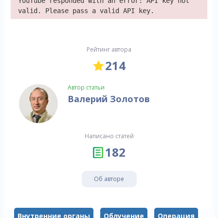
YouTube responded with an error: API key not
valid. Please pass a valid API key.
Рейтинг автора
214
Автор статьи
Валерий Золотов
Написано статей
182
Об авторе
Внутренние органы
Облучение
Операция