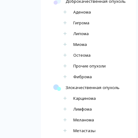
Доброкачественная опухоль
Аденома
Гигрома
Липома
Миома
Остеома
Прочие опухоли
Фиброма
Злокачественная опухоль
Карцинома
Лимфома
Меланома
Метастазы