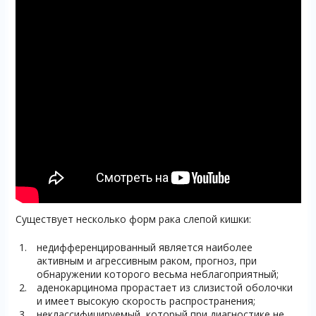
Существует несколько форм рака слепой кишки:
недифференцированный является наиболее
активным и агрессивным раком, прогноз, при
обнаружении которого весьма неблагоприятный;
аденокарцинома прорастает из слизистой оболочки
и имеет высокую скорость распространения;
неклассифицируемый, который при диагностике не