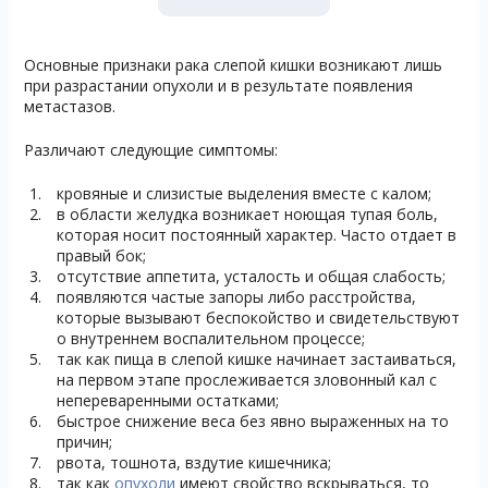
Основные признаки рака слепой кишки возникают лишь
при разрастании опухоли и в результате появления
метастазов.
Различают следующие симптомы:
кровяные и слизистые выделения вместе с калом;
в области желудка возникает ноющая тупая боль,
которая носит постоянный характер. Часто отдает в
правый бок;
отсутствие аппетита, усталость и общая слабость;
появляются частые запоры либо расстройства,
которые вызывают беспокойство и свидетельствуют
о внутреннем воспалительном процессе;
так как пища в слепой кишке начинает застаиваться,
на первом этапе прослеживается зловонный кал с
непереваренными остатками;
быстрое снижение веса без явно выраженных на то
причин;
рвота, тошнота, вздутие кишечника;
так как
опухоли
имеют свойство вскрываться, то